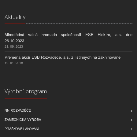
Aktuality
Mimořádná valná hromada společnosti ESB Elektro, a.s. dne
26.10.2023
21. 09. 2023
Přeměna akcií ESB Rozvaděče, a.s. z listinných na zaknihované
12. 01. 2018
Výrobní program
NN ROZVÁDĚČE
ZÁMEČNICKÁ VÝROBA
PRÁŠKOVÉ LAKOVÁNÍ