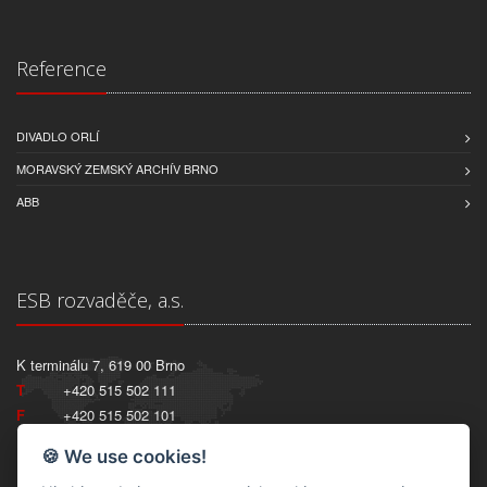
Reference
DIVADLO ORLÍ
MORAVSKÝ ZEMSKÝ ARCHÍV BRNO
ABB
ESB rozvaděče, a.s.
K terminálu 7, 619 00 Brno
T
+420 515 502 111
F
+420 515 502 101
IČ:
27749690
🍪 We use cookies!
DIČ:
CZ27749690