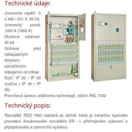
Technické údaje:
Jmenovité napětí: 3
x 400 / 231 V, 50 Hz
Jmenovitý proud:
1000 A (1600 A)
Zkratová odolnost:
35 kA
Ochrana před
nebezpečným
dotykem:
samočinným
odpojením od zdroje
Krytí: IP 20 / IP 00
(možno i IP 40 / IP
00)
Povrchová úprava: práškovou technologií, odstín RAL 7032
Technický popis:
Rozváděč RDO 1000 sestává ze skříně, která je variantou typového
provedení šroubovaného rozváděče SR - I, přístrojového vybavení a
přípojnicového a zemnícího systému.