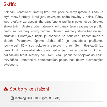
Skříň:
Základní konstrukci (kostru) tvoří dva podélné rámy (přední a zadní) a
čtyři rohové příčky, které jsou navzájem sešroubovány v celek. Rámy
jsou svařeny ze speciálního uzavřeného profilu s povrchovou úpravou
zinkováním. Dveře a odnímatelné krycí panely jsou vsazeny do profilu,
proto jsou rozměry kostry zároveň hlavními rozměry skříně bez dalších
přídavků. Přístrojová náplň je osazena na panelech, konstrukcích a
lištách. Povrchová úprava těchto dílů je provedena práškovou
technologií, lišty jsou pokoveny zinkovým chromátem. Rozváděč lze
umístit do samostatného pole nebo je možno podle funkčních
požadavků tvořit sestavy polí. Není však přípustné spojovat do celků
rozváděče umístěné v samostatných polích bez úprav provedených
výrobcem.
Soubory ke stažení
Katalog RDO 1000
(pdf, 3,5 MB)