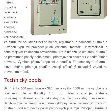
měření,
případně k
registraci
spotřeby
elektrické
energie,
převážně u
velkoodběratelů.
Ve skříni lze soustředit běžné měřicí, registrační a pomocné přístroje a
u všech typů lze provádět jejich jednotnou montáž. Univerzálnost je
dána stejným základním provedením, které umožňuje umístění přístrojů
na předvrtané panely nebo změnu přístrojového osazení i v podmínkách
provozu. Výrobce připraví zapojení a osadí skříň pomocnými přístroji,
hlavní měřicí přístroje osadí a zapojí příslušný rozvodný závod na
provozním místě.
Technický popis:
Skříň šířky 600 mm, hloubky 320 mm a výšky 1000 mm je vyrobena z
ocelového plechu tloušťky 1,5 mm. Čelní strana je opatřena
prosklenými dveřmi s uzamykatelným a plombovatelným uzávěrem.
Uvnitř skříně za dveřmi je umístěn výklopný panel pro montáž měřicích
přístrojů, pod ním pevný panel pomocných přístrojů. Připojení skříně je