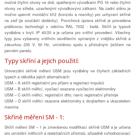
možné čtyřmi otvory ve dně, opatřenými vývodkami PG 16 nebo čtyřmi
otvory ve střeše, uzavřenými vývodkovými zátkami. Na zadní stěnu je
možno upevnit montážní kříž (konzolu a nosníky) pro uchycení skříně
na zeď (je součástí dodávky). Povrchová úprava skříně je provedena
práškovou technologií v odstínu RAL 7032 - šedá. Skříň je typově
vyráběna v krytí IP 40/20 a je určena pro vnitřní provedení. Všechny
typy jsou vybaveny vnitřním osvětlením spínaným z vnějšku skříně a
zásuvkou 230 V, 50 Hz, umístěnou spolu s příslušným jističem na
pevném panelu.
Typy skříní a jejich použití:
Univerzální skříně měření USM jsou vyráběny ve čtyřech základních
typech a několika jejich alternativách:
USM – A skříň registrační pro příjem a registraci impulsů
USM – B skříň měřicí, vysílací osazena vysílacími elektroměry
USM – C skříň měřicí, registrační dtto, navíc registrační přístroje
USM – D skříň měřicí osazena elektroměry s dvojtarifem a ukazatelem
maxima
Skříně měření SM - 1:
Skříň měření SM – 1 je zmenšenou modifikací skříně USM a je určena
pro umístění měřicích a registračních přístrojů, případně vyhodnocovací