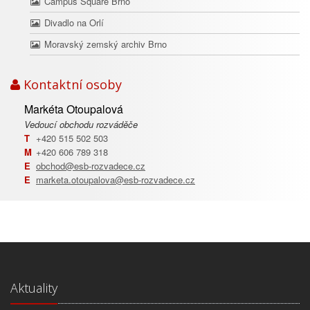
Campus Square Brno
Divadlo na Orlí
Moravský zemský archiv Brno
Kontaktní osoby
Markéta Otoupalová
Vedoucí obchodu rozváděče
T
+420 515 502 503
M
+420 606 789 318
E
obchod@esb-rozvadece.cz
E
marketa.otoupalova@esb-rozvadece.cz
Aktuality