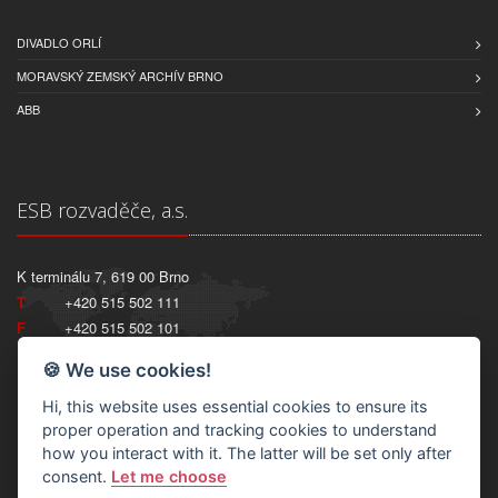
DIVADLO ORLÍ
MORAVSKÝ ZEMSKÝ ARCHÍV BRNO
ABB
ESB rozvaděče, a.s.
K terminálu 7, 619 00 Brno
T
+420 515 502 111
F
+420 515 502 101
IČ:
27749690
🍪 We use cookies!
DIČ:
CZ27749690
Hi, this website uses essential cookies to ensure its
proper operation and tracking cookies to understand
how you interact with it. The latter will be set only after
consent.
Let me choose