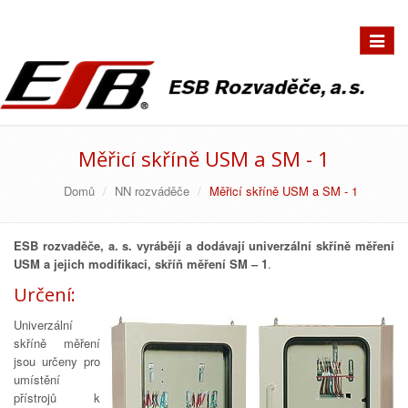
Přepno
navigac
Měřicí skříně USM a SM - 1
Domů
NN rozváděče
Měřicí skříně USM a SM - 1
ESB rozvaděče, a. s. vyrábějí a dodávají univerzální skříně měření
USM a jejich modifikaci, skříň měření SM – 1
.
Určení:
Univerzální
skříně měření
jsou určeny pro
umístění
přístrojů k