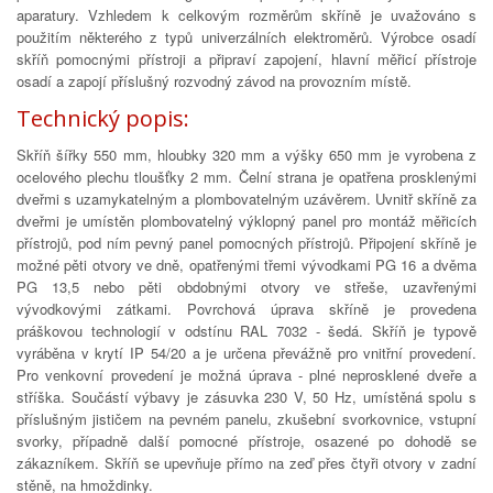
aparatury. Vzhledem k celkovým rozměrům skříně je uvažováno s
použitím některého z typů univerzálních elektroměrů. Výrobce osadí
skříň pomocnými přístroji a připraví zapojení, hlavní měřicí přístroje
osadí a zapojí příslušný rozvodný závod na provozním místě.
Technický popis:
Skříň šířky 550 mm, hloubky 320 mm a výšky 650 mm je vyrobena z
ocelového plechu tloušťky 2 mm. Čelní strana je opatřena prosklenými
dveřmi s uzamykatelným a plombovatelným uzávěrem. Uvnitř skříně za
dveřmi je umístěn plombovatelný výklopný panel pro montáž měřicích
přístrojů, pod ním pevný panel pomocných přístrojů. Připojení skříně je
možné pěti otvory ve dně, opatřenými třemi vývodkami PG 16 a dvěma
PG 13,5 nebo pěti obdobnými otvory ve střeše, uzavřenými
vývodkovými zátkami. Povrchová úprava skříně je provedena
práškovou technologií v odstínu RAL 7032 - šedá. Skříň je typově
vyráběna v krytí IP 54/20 a je určena převážně pro vnitřní provedení.
Pro venkovní provedení je možná úprava - plné neprosklené dveře a
stříška. Součástí výbavy je zásuvka 230 V, 50 Hz, umístěná spolu s
příslušným jističem na pevném panelu, zkušební svorkovnice, vstupní
svorky, případně další pomocné přístroje, osazené po dohodě se
zákazníkem. Skříň se upevňuje přímo na zeď přes čtyři otvory v zadní
stěně, na hmoždinky.