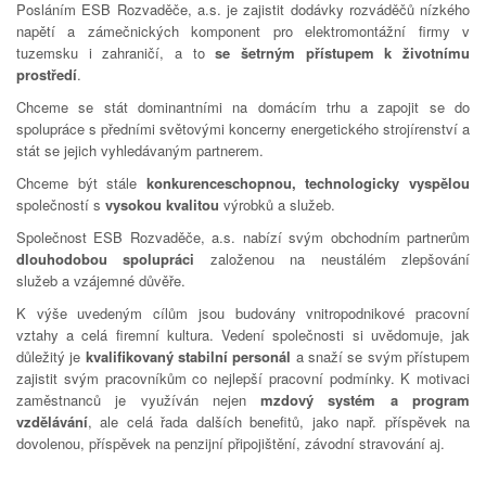
Posláním ESB Rozvaděče, a.s. je zajistit dodávky rozváděčů nízkého
napětí a zámečnických komponent pro elektromontážní firmy v
tuzemsku i zahraničí, a to
se šetrným přístupem k životnímu
prostředí
.
Chceme se stát dominantními na domácím trhu a zapojit se do
spolupráce s předními světovými koncerny energetického strojírenství a
stát se jejich vyhledávaným partnerem.
Chceme být stále
konkurenceschopnou, technologicky vyspělou
společností s
vysokou kvalitou
výrobků a služeb.
Společnost ESB Rozvaděče, a.s. nabízí svým obchodním partnerům
dlouhodobou spolupráci
založenou na neustálém zlepšování
služeb a vzájemné důvěře.
K výše uvedeným cílům jsou budovány vnitropodnikové pracovní
vztahy a celá firemní kultura. Vedení společnosti si uvědomuje, jak
důležitý je
kvalifikovaný stabilní personál
a snaží se svým přístupem
zajistit svým pracovníkům co nejlepší pracovní podmínky. K motivaci
zaměstnanců je využíván nejen
mzdový systém a program
vzdělávání
, ale celá řada dalších benefitů, jako např. příspěvek na
dovolenou, příspěvek na penzijní připojištění, závodní stravování aj.