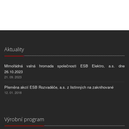
Aktuality
Mimořádná valná hromada společnosti ESB Elektro, a.s. dne
26.10.2023
21. 09. 2023
Přeměna akcií ESB Rozvaděče, a.s. z listinných na zaknihované
12. 01. 2018
Výrobní program